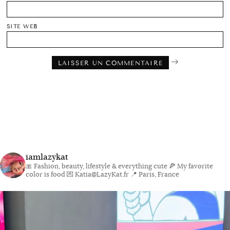
SITE WEB
iamlazykat
🎀 Fashion, beauty, lifestyle & everything cute
🍕 My favorite
color is food
💌 Katia@LazyKat.fr
📍 Paris, France