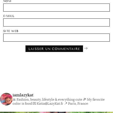
NOM
E-MAIL
SITE WEB
iamlazykat
🎀 Fashion, beauty, lifestyle & everything cute
🍕 My favorite
color is food
💌 Katia@LazyKat.fr
📍 Paris, France