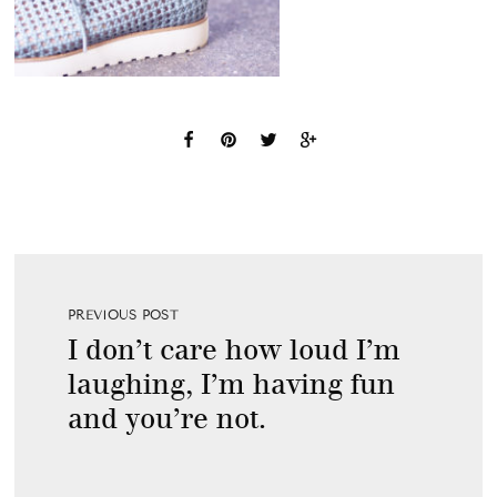
PREVIOUS POST
I don’t care how loud I’m
laughing, I’m having fun
and you’re not.