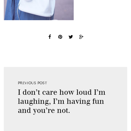
PREVIOUS POST
I don’t care how loud I’m
laughing, I’m having fun
and you’re not.