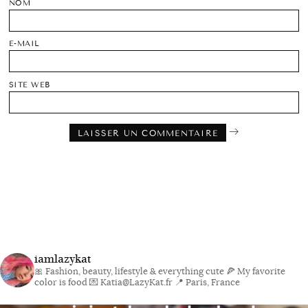
NOM
E-MAIL
SITE WEB
iamlazykat
🎀 Fashion, beauty, lifestyle & everything cute
🍕 My favorite
color is food
💌 Katia@LazyKat.fr
📍 Paris, France