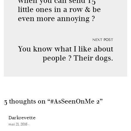
when you can send 15
little ones in a row & be
even more annoying ?
NEXT POST
You know what I like about
people ? Their dogs.
3 thoughts on “
#AsSeenOnMe 2
”
Darkrevette
mai 21, 2016
·