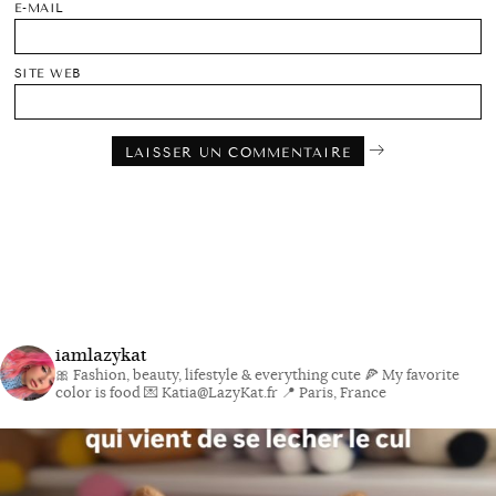
E-MAIL
SITE WEB
iamlazykat
🎀 Fashion, beauty, lifestyle & everything cute
🍕 My favorite
color is food
💌 Katia@LazyKat.fr
📍 Paris, France