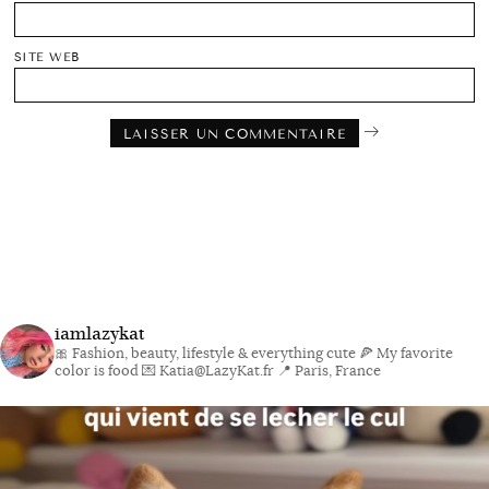
SITE WEB
iamlazykat
🎀 Fashion, beauty, lifestyle & everything cute
🍕 My favorite
color is food
💌 Katia@LazyKat.fr
📍 Paris, France