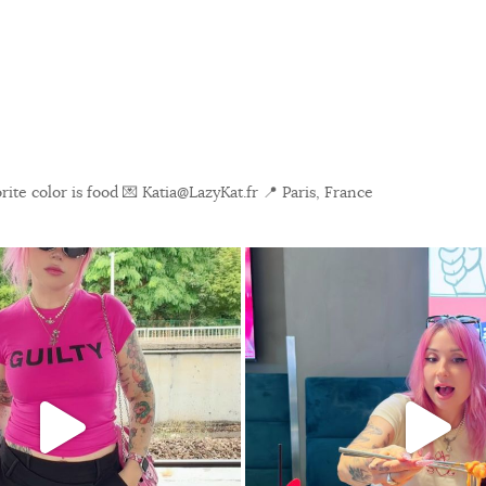
ite color is food
💌 Katia@LazyKat.fr
📍 Paris, France