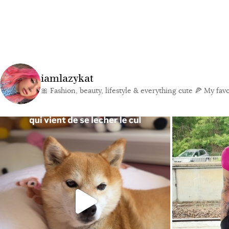
iamlazykat
🎀 Fashion, beauty, lifestyle & everything cute
🍕 My favor