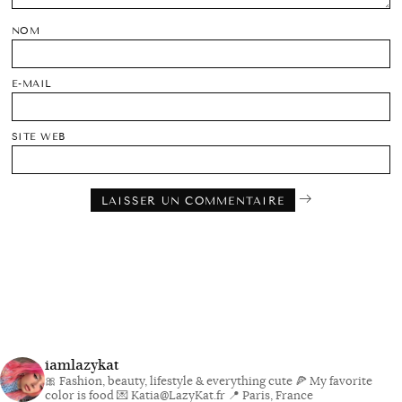
NOM
E-MAIL
SITE WEB
iamlazykat
🎀 Fashion, beauty, lifestyle & everything cute
🍕 My favorite
color is food
💌 Katia@LazyKat.fr
📍 Paris, France