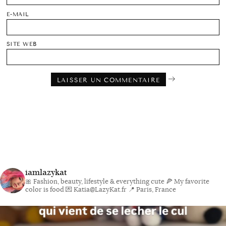
E-MAIL
SITE WEB
iamlazykat
🎀 Fashion, beauty, lifestyle & everything cute
🍕 My favorite
color is food
💌 Katia@LazyKat.fr
📍 Paris, France