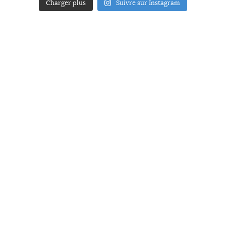
Charger plus
Suivre sur Instagram
ACCUEIL
A PROPOS
YOUR ART
PRESSE
MENTIONS LÉGALES