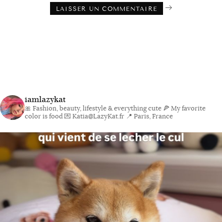
iamlazykat
🎀 Fashion, beauty, lifestyle & everything cute
🍕 My favorite
color is food
💌 Katia@LazyKat.fr
📍 Paris, France