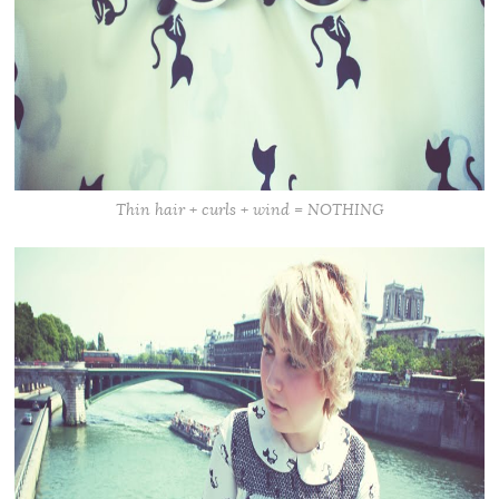
Thin hair + curls + wind = NOTHING