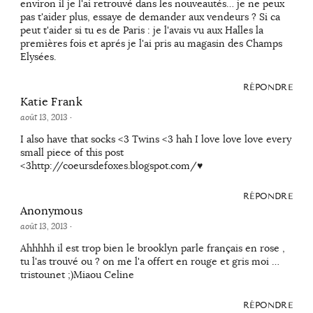
environ il je l'ai retrouvé dans les nouveautés… je ne peux
pas t'aider plus, essaye de demander aux vendeurs ? Si ca
peut t'aider si tu es de Paris : je l'avais vu aux Halles la
premières fois et aprés je l'ai pris au magasin des Champs
Elysées.
RÉPONDRE
Katie Frank
août 13, 2013
·
I also have that socks <3 Twins <3 hah I love love love every
small piece of this post
<3http://coeursdefoxes.blogspot.com/♥
RÉPONDRE
Anonymous
août 13, 2013
·
Ahhhhh il est trop bien le brooklyn parle français en rose ,
tu l'as trouvé ou ? on me l'a offert en rouge et gris moi …
tristounet ;)Miaou Celine
RÉPONDRE