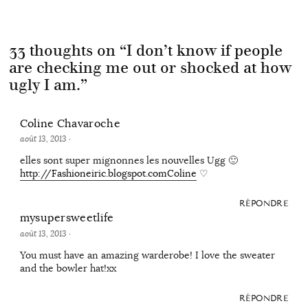
33 thoughts on “
I don’t know if people
are checking me out or shocked at how
ugly I am.
”
Coline Chavaroche
août 13, 2013
·
elles sont super mignonnes les nouvelles Ugg 🙂
http://Fashioneiric.blogspot.comColine
♡
RÉPONDRE
mysupersweetlife
août 13, 2013
·
You must have an amazing warderobe! I love the sweater
and the bowler hat!xx
RÉPONDRE