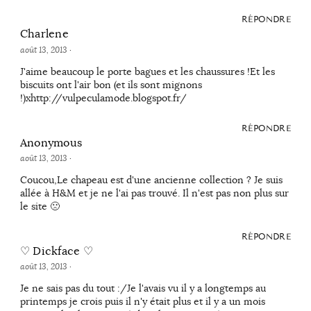
RÉPONDRE
Charlene
août 13, 2013
·
J'aime beaucoup le porte bagues et les chaussures !Et les
biscuits ont l'air bon (et ils sont mignons
!)xhttp://vulpeculamode.blogspot.fr/
RÉPONDRE
Anonymous
août 13, 2013
·
Coucou,Le chapeau est d'une ancienne collection ? Je suis
allée à H&M et je ne l'ai pas trouvé. Il n'est pas non plus sur
le site 🙁
RÉPONDRE
♡ Dickface ♡
août 13, 2013
·
Je ne sais pas du tout :/Je l'avais vu il y a longtemps au
printemps je crois puis il n'y était plus et il y a un mois