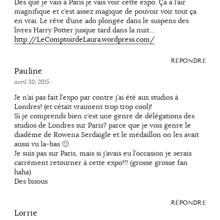
Dès que je vais à Paris je vais voir cette expo. Ça a l’air
magnifique et c’est assez magique de pouvoir voir tout ça
en vrai. Le rêve d’une ado plongée dans le suspens des
livres Harry Potter jusque tard dans la nuit…
http://LeComptoirdeLaura.wordpress.com/
RÉPONDRE
Pauline
avril 30, 2015
·
Je n’ai pas fait l’expo par contre j’ai été aux studios à
Londres! (et cétait vraiment trop trop cool)!
Si je comprends bien c’est une genre de délégations des
studios de Londres sur Paris? parce que je vois genre le
diadème de Rowena Serdaigle et le médaillon on les avait
aussi vu la-bas 🙂
Je suis pas sur Paris, mais si j’avais eu l’occasion je serais
carrément retourner à cette expo!!! (grosse grosse fan
haha)
Des bisous
RÉPONDRE
Lorrie