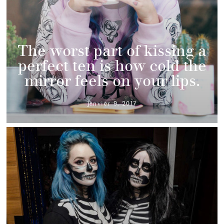
The worst part of kissing a
perfect ten is how cold the
mirror feels on your lips.
janvier 9, 2017