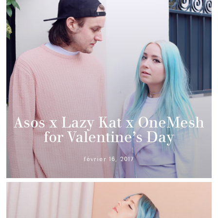
Asos x Lazy Kat x OneMesh
for Valentine’s Day
février 16, 2017