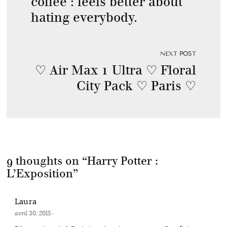
coffee : feels better about
hating everybody.
NEXT POST
♡ Air Max 1 Ultra ♡ Floral
City Pack ♡ Paris ♡
9 thoughts on “
Harry Potter :
L’Exposition
”
Laura
avril 30, 2015
·