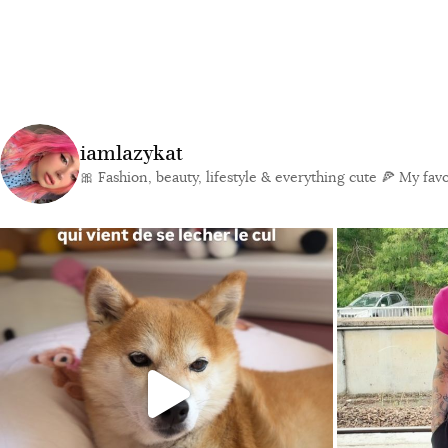
iamlazykat
🎀 Fashion, beauty, lifestyle & everything cute
🍕 My favor