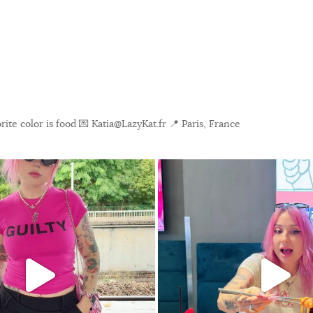
ite color is food
💌 Katia@LazyKat.fr
📍 Paris, France