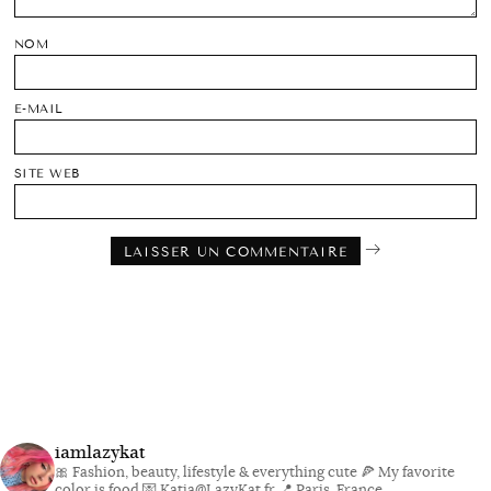
NOM
E-MAIL
SITE WEB
iamlazykat
🎀 Fashion, beauty, lifestyle & everything cute
🍕 My favorite
color is food
💌 Katia@LazyKat.fr
📍 Paris, France