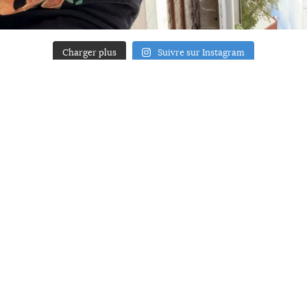
Charger plus
Suivre sur Instagram
ACCUEIL
A PROPOS
YOUR ART
PRESSE
MENTIONS LÉGALES