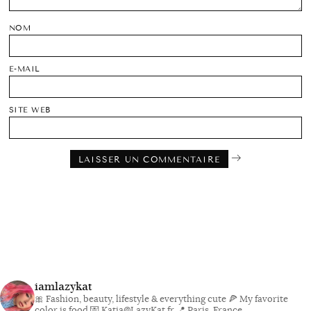
NOM
E-MAIL
SITE WEB
iamlazykat
🎀 Fashion, beauty, lifestyle & everything cute
🍕 My favorite
color is food
💌 Katia@LazyKat.fr
📍 Paris, France