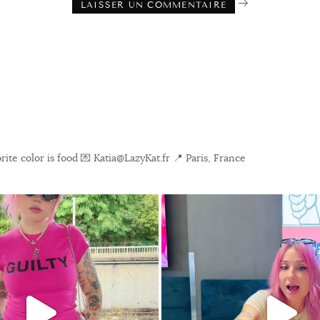
ite color is food
💌 Katia@LazyKat.fr
📍 Paris, France