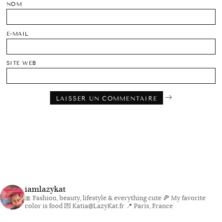
NOM
E-MAIL
SITE WEB
iamlazykat
🎀 Fashion, beauty, lifestyle & everything cute
🍕 My favorite
color is food
💌 Katia@LazyKat.fr
📍 Paris, France