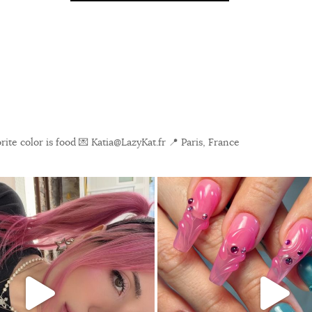
ite color is food
💌 Katia@LazyKat.fr
📍 Paris, France