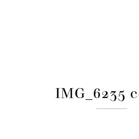
CATÉGORIES
Skip
to
content
IMG_6235 c