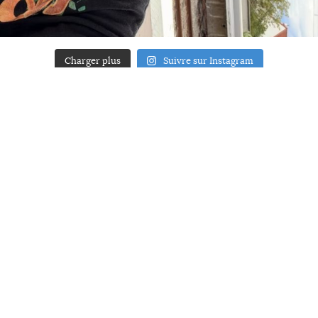
Charger plus
Suivre sur Instagram
ACCUEIL
A PROPOS
YOUR ART
PRESSE
MENTIONS LÉGALES