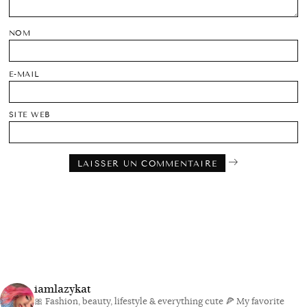
NOM
E-MAIL
SITE WEB
iamlazykat
🎀 Fashion, beauty, lifestyle & everything cute
🍕 My favorite