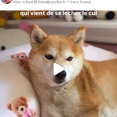
color is food
💌 Katia@LazyKat.fr
📍 Paris, France