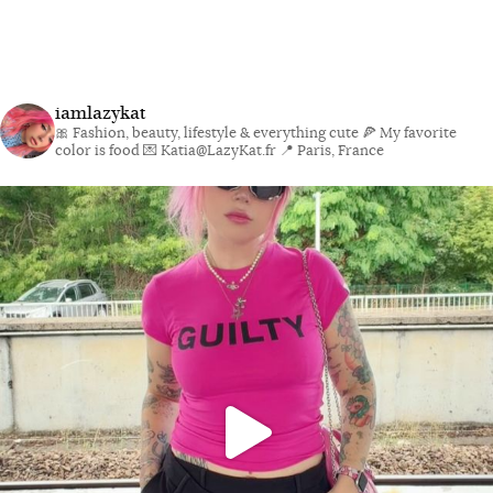
iamlazykat
🎀 Fashion, beauty, lifestyle & everything cute
🍕 My favorite
color is food
💌 Katia@LazyKat.fr
📍 Paris, France