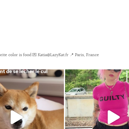
ite color is food
💌 Katia@LazyKat.fr
📍 Paris, France