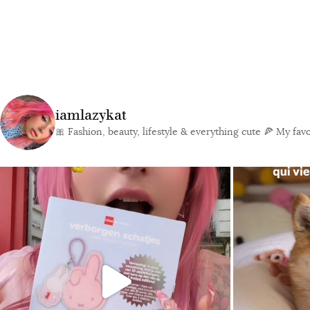
iamlazykat
🎀 Fashion, beauty, lifestyle & everything cute
🍕 My favor