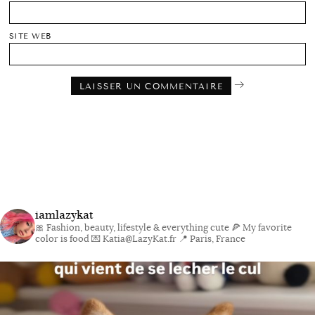
SITE WEB
iamlazykat
🎀 Fashion, beauty, lifestyle & everything cute
🍕 My favorite
color is food
💌 Katia@LazyKat.fr
📍 Paris, France