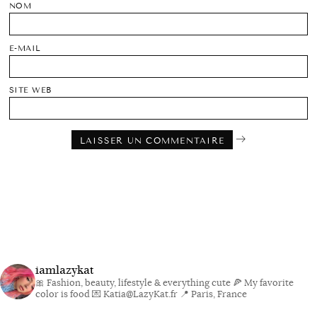
NOM
E-MAIL
SITE WEB
iamlazykat
🎀 Fashion, beauty, lifestyle & everything cute
🍕 My favorite
color is food
💌 Katia@LazyKat.fr
📍 Paris, France