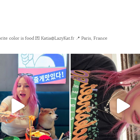
ite color is food
💌 Katia@LazyKat.fr
📍 Paris, France