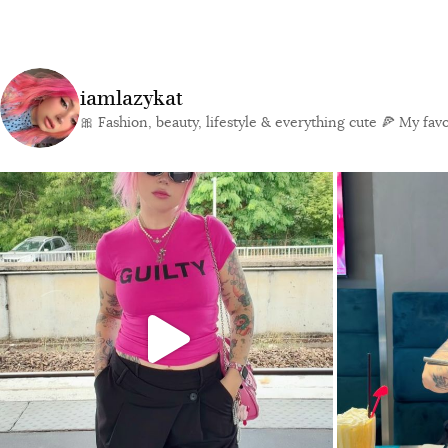
iamlazykat
🎀 Fashion, beauty, lifestyle & everything cute
🍕 My favor