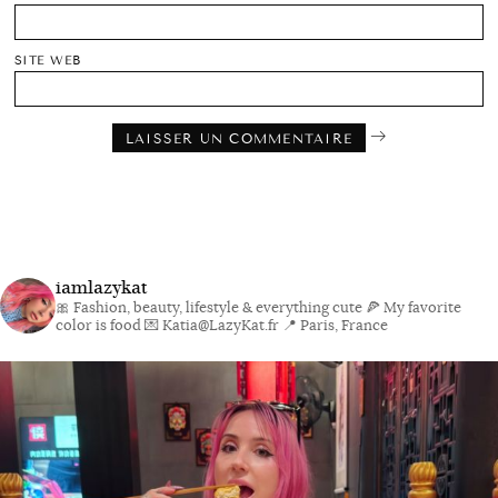
SITE WEB
iamlazykat
🎀 Fashion, beauty, lifestyle & everything cute
🍕 My favorite
color is food
💌 Katia@LazyKat.fr
📍 Paris, France