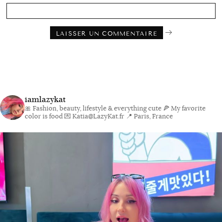
iamlazykat
🎀 Fashion, beauty, lifestyle & everything cute
🍕 My favorite
color is food
💌 Katia@LazyKat.fr
📍 Paris, France