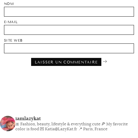
NOM
E-MAIL
SITE WEB
iamlazykat
🎀 Fashion, beauty, lifestyle & everything cute
🍕 My favorite
color is food
💌 Katia@LazyKat.fr
📍 Paris, France