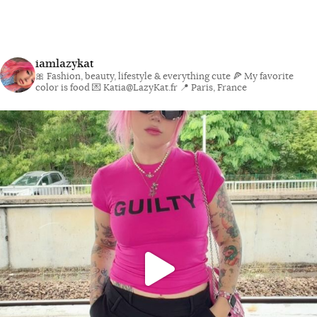
iamlazykat
🎀 Fashion, beauty, lifestyle & everything cute
🍕 My favorite
color is food
💌 Katia@LazyKat.fr
📍 Paris, France