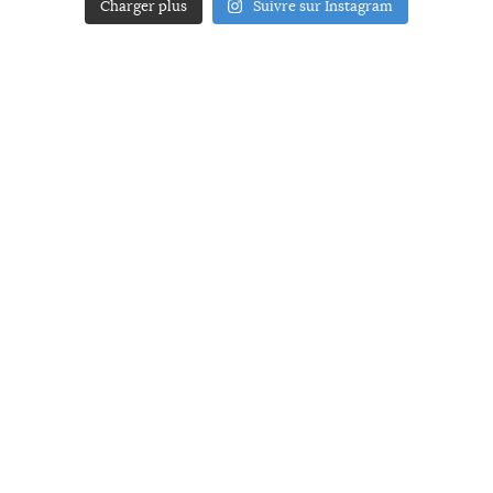
Charger plus
Suivre sur Instagram
ACCUEIL
A PROPOS
YOUR ART
PRESSE
MENTIONS LÉGALES