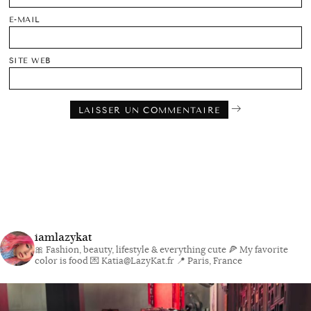
E-MAIL
SITE WEB
iamlazykat
🎀 Fashion, beauty, lifestyle & everything cute
🍕 My favorite
color is food
💌 Katia@LazyKat.fr
📍 Paris, France