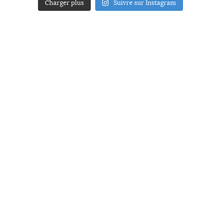
Charger plus
Suivre sur Instagram
ACCUEIL
A PROPOS
YOUR ART
PRESSE
MENTIONS LÉGALES