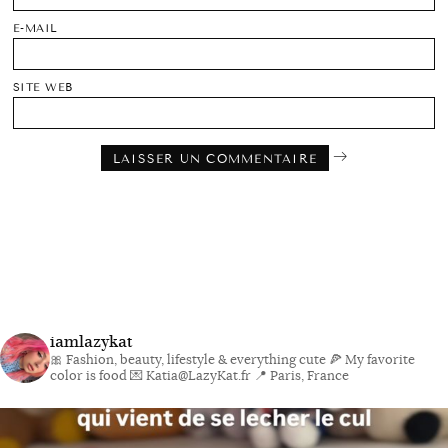
E-MAIL
SITE WEB
iamlazykat
🎀 Fashion, beauty, lifestyle & everything cute
🍕 My favorite
color is food
💌 Katia@LazyKat.fr
📍 Paris, France