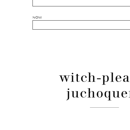
NOM
witch-plea
juchoque