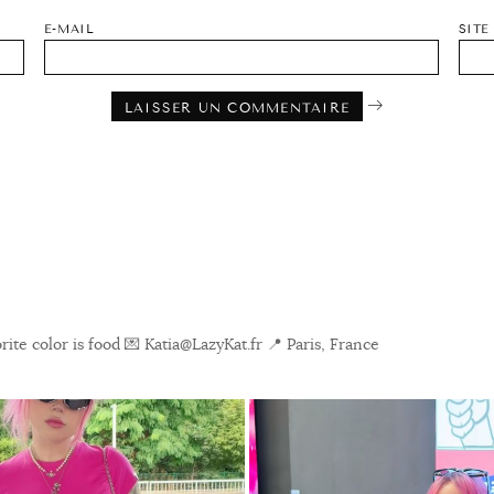
E-MAIL
SITE
ite color is food
💌 Katia@LazyKat.fr
📍 Paris, France