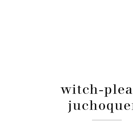
CATÉGORIES
Skip
to
content
witch-plea
juchoque