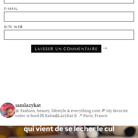
E-MAIL
SITE WEB
iamlazykat
🎀 Fashion, beauty, lifestyle & everything cute
🍕 My favorite
color is food
💌 Katia@LazyKat.fr
📍 Paris, France