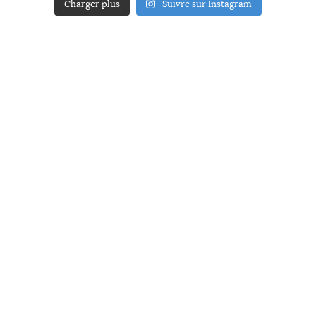
Charger plus
Suivre sur Instagram
ACCUEIL
A PROPOS
YOUR ART
PRESSE
MENTIONS LÉGALES