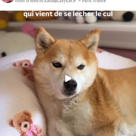
color is food
💌 Katia@LazyKat.fr
📍 Paris, France