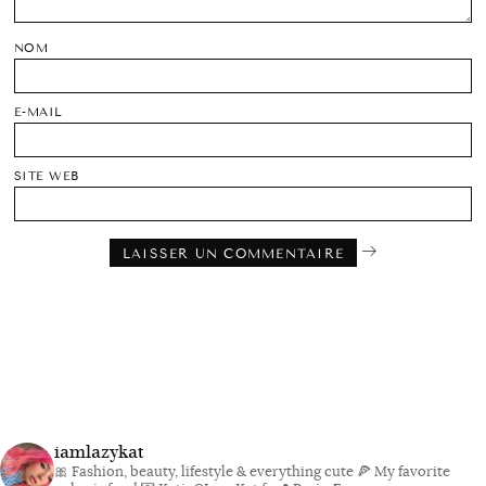
NOM
E-MAIL
SITE WEB
iamlazykat
🎀 Fashion, beauty, lifestyle & everything cute
🍕 My favorite