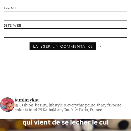
E-MAIL
SITE WEB
iamlazykat
🎀 Fashion, beauty, lifestyle & everything cute
🍕 My favorite
color is food
💌 Katia@LazyKat.fr
📍 Paris, France