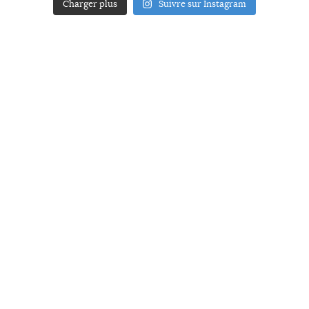
Charger plus
Suivre sur Instagram
ACCUEIL
A PROPOS
YOUR ART
PRESSE
MENTIONS LÉGALES