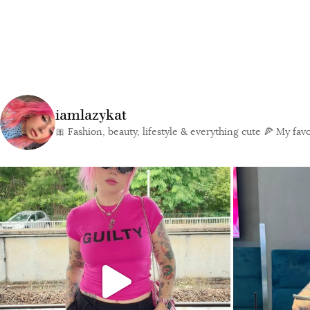
iamlazykat
🎀 Fashion, beauty, lifestyle & everything cute
🍕 My favor