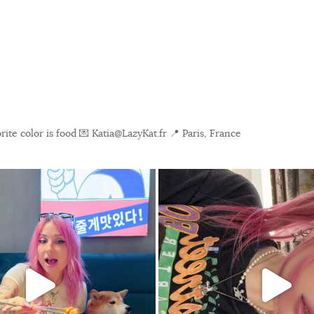
ite color is food
💌 Katia@LazyKat.fr
📍 Paris, France