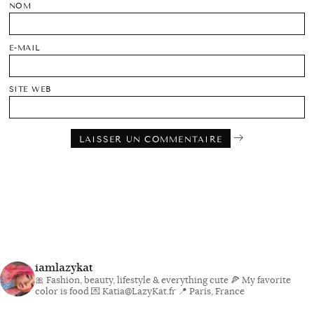
NOM
E-MAIL
SITE WEB
iamlazykat
🎀 Fashion, beauty, lifestyle & everything cute
🍕 My favorite
color is food
💌 Katia@LazyKat.fr
📍 Paris, France