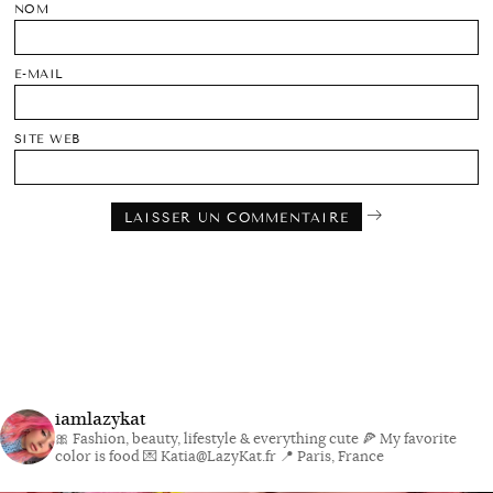
NOM
E-MAIL
SITE WEB
iamlazykat
🎀 Fashion, beauty, lifestyle & everything cute
🍕 My favorite
color is food
💌 Katia@LazyKat.fr
📍 Paris, France