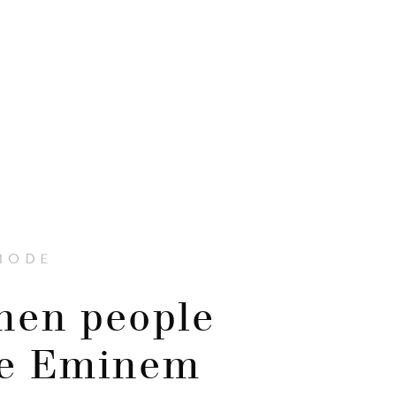
MODE
hen people
e Eminem