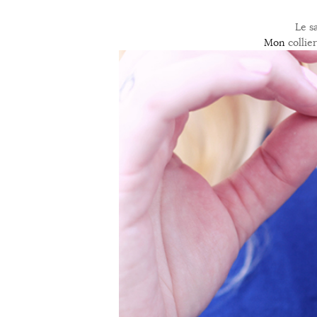
Le s
Mon
collie