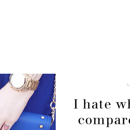
I hate w
compar