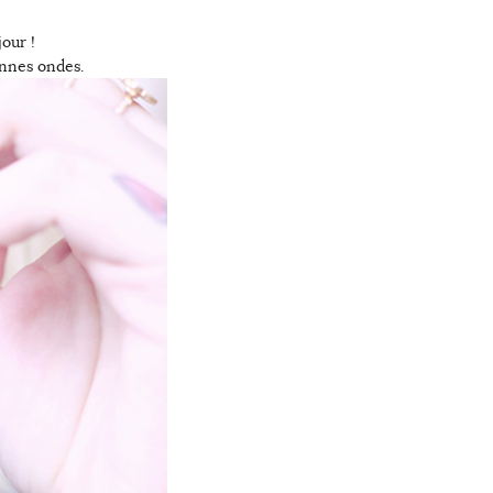
our !
bonnes ondes.