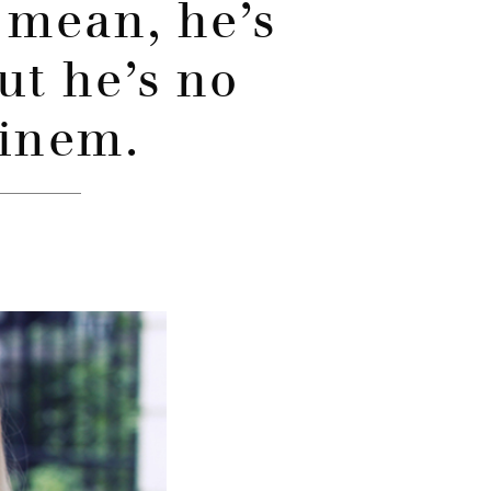
I mean, he’s
ut he’s no
inem.