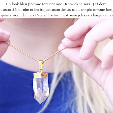
Un look bleu (comme toi? Etienne Daho? ok je sors…) et doré.
ac
assorti à la robe et les bagues assorties au sac… simple comme bonj
r quartz
vient de chez
Crystal Cactus
, il est aussi joli que chargé de 