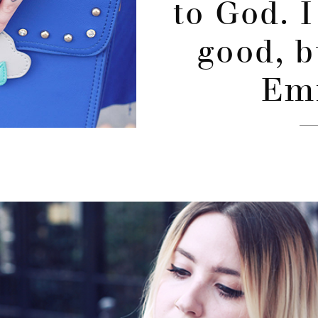
to God. 
good, b
Em