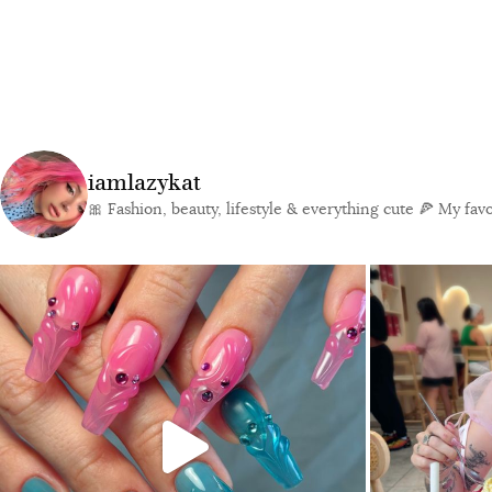
iamlazykat
🎀 Fashion, beauty, lifestyle & everything cute
🍕 My favor