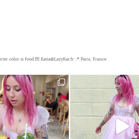
ite color is food
💌 Katia@LazyKat.fr
📍 Paris, France