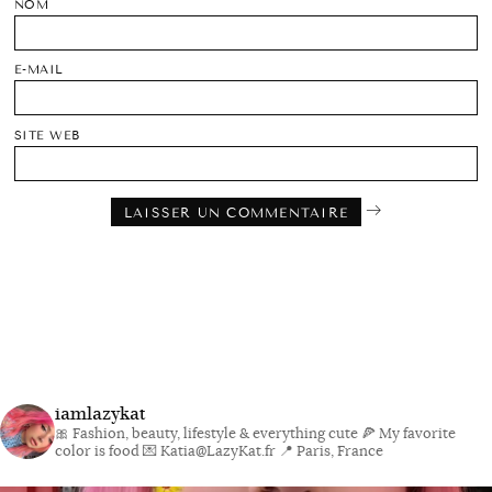
NOM
E-MAIL
SITE WEB
iamlazykat
🎀 Fashion, beauty, lifestyle & everything cute
🍕 My favorite
color is food
💌 Katia@LazyKat.fr
📍 Paris, France