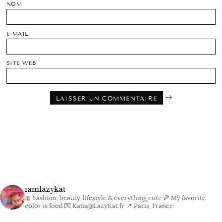
NOM
E-MAIL
SITE WEB
iamlazykat
🎀 Fashion, beauty, lifestyle & everything cute
🍕 My favorite
color is food
💌 Katia@LazyKat.fr
📍 Paris, France