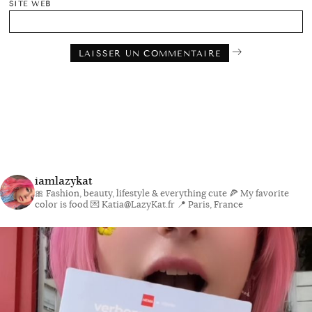
SITE WEB
iamlazykat
🎀 Fashion, beauty, lifestyle & everything cute
🍕 My favorite
color is food
💌 Katia@LazyKat.fr
📍 Paris, France