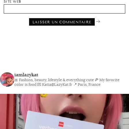
SITE WEB
iamlazykat
🎀 Fashion, beauty, lifestyle & everything cute
🍕 My favorite
color is food
💌 Katia@LazyKat.fr
📍 Paris, France