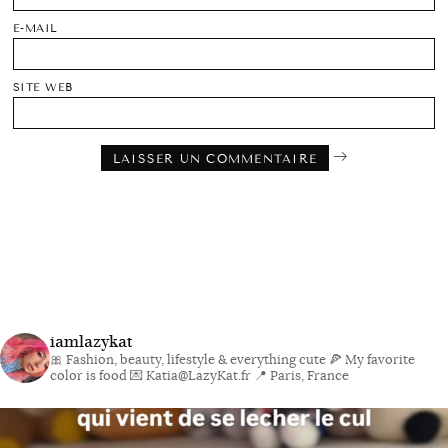
E-MAIL
SITE WEB
iamlazykat
🎀 Fashion, beauty, lifestyle & everything cute
🍕 My favorite
color is food
💌 Katia@LazyKat.fr
📍 Paris, France