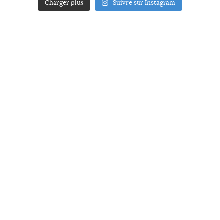
Charger plus
Suivre sur Instagram
ACCUEIL
A PROPOS
YOUR ART
PRESSE
MENTIONS LÉGALES