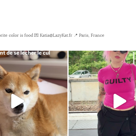
ite color is food
💌 Katia@LazyKat.fr
📍 Paris, France