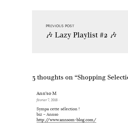
PREVIOUS POST
🎶 Lazy Playlist #2 🎶
3 thoughts on “
Shopping Selecti
Ann'so M
février 7, 2018
·
Sympa cette sélection !
biz – Annso
http://www.annsom-blog.com/