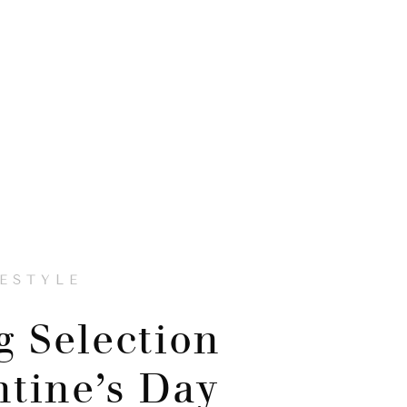
FESTYLE
 Selection
ntine’s Day