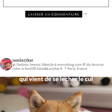
iamlazykat
🎀 Fashion, beauty, lifestyle & everything cute
🍕 My favorite
color is food
💌 Katia@LazyKat.fr
📍 Paris, France