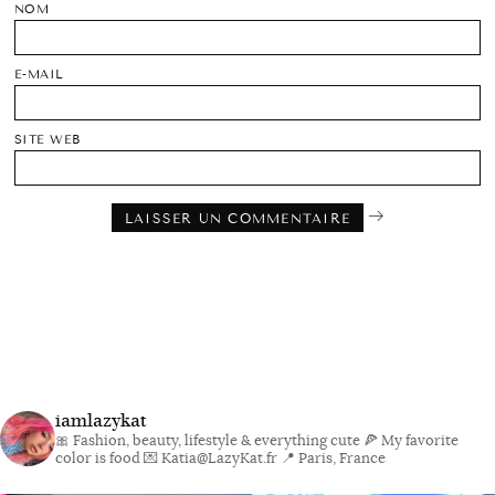
NOM
E-MAIL
SITE WEB
iamlazykat
🎀 Fashion, beauty, lifestyle & everything cute
🍕 My favorite
color is food
💌 Katia@LazyKat.fr
📍 Paris, France