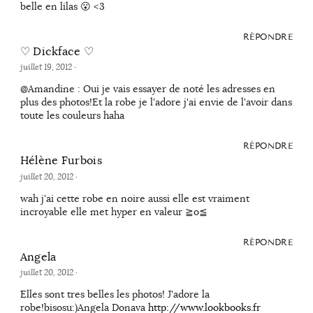
belle en lilas 😮 <3
RÉPONDRE
♡ Dickface ♡
juillet 19, 2012
·
@Amandine : Oui je vais essayer de noté les adresses en
plus des photos!Et la robe je l'adore j'ai envie de l'avoir dans
toute les couleurs haha
RÉPONDRE
Hélène Furbois
juillet 20, 2012
·
wah j'ai cette robe en noire aussi elle est vraiment
incroyable elle met hyper en valeur ≧o≦
RÉPONDRE
Angela
juillet 20, 2012
·
Elles sont tres belles les photos! J'adore la
robe!bisosu:)Angela Donava
http://www.lookbooks.fr