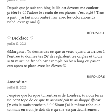
Depuis que je suis ton blog le lila est devenu ma couleur
préférée 🙂 J'adore le rendu de tes photos, c'est stylé ! Truc
à part : j'ai fait mon ombré hair avec les colorations La
riché, c'est génial 😉
RÉPONDRE
♡ Dickface ♡
juillet 19, 2012
·
@Margaux : Tu demandes ce que tu veux, quand tu arrives à
l'entrée tu donnes tes 2€ ils regardent tes ongles et tu dis
si tu veux une french par exemple ou bien long ou pas et
eux après te place avec les élèves 🙂
RÉPONDRE
Amandine
juillet 19, 2012
·
J'espère que lorsque tu rentreras de Londres, tu nous feras
un petit topo de ce que tu as visité/où tu as shoppé 🙂 car
j'y vais le mois prochain ! ^^Sinon j'ai la même robe que
toi mais en noir, je dois dire qu'elle est particulièrement