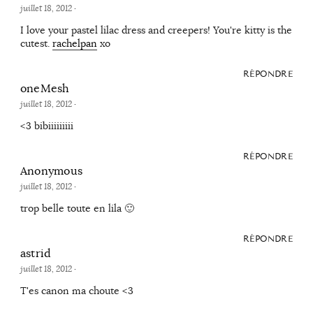
juillet 18, 2012
·
I love your pastel lilac dress and creepers! You're kitty is the
cutest.
rachelpan
xo
RÉPONDRE
oneMesh
juillet 18, 2012
·
<3 bibiiiiiiiii
RÉPONDRE
Anonymous
juillet 18, 2012
·
trop belle toute en lila 🙂
RÉPONDRE
astrid
juillet 18, 2012
·
T'es canon ma choute <3