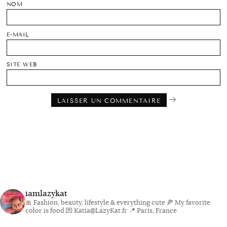
NOM
E-MAIL
SITE WEB
iamlazykat
🎀 Fashion, beauty, lifestyle & everything cute
🍕 My favorite
color is food
💌 Katia@LazyKat.fr
📍 Paris, France