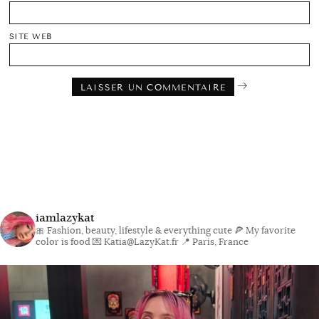
SITE WEB
iamlazykat
🎀 Fashion, beauty, lifestyle & everything cute
🍕 My favorite
color is food
💌 Katia@LazyKat.fr
📍 Paris, France