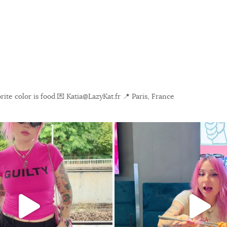
ite color is food
💌 Katia@LazyKat.fr
📍 Paris, France