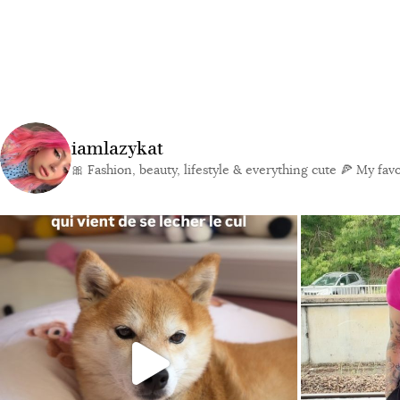
iamlazykat
🎀 Fashion, beauty, lifestyle & everything cute
🍕 My favor